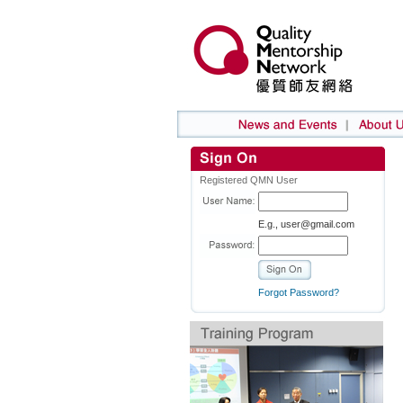
Registered QMN User
E.g., user@gmail.com
Forgot Password?