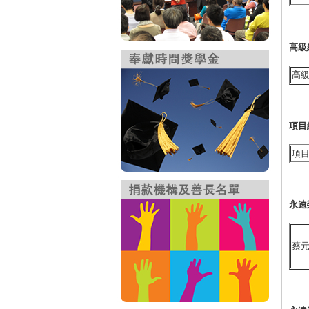
高級
高
項目
項
永遠
蔡元