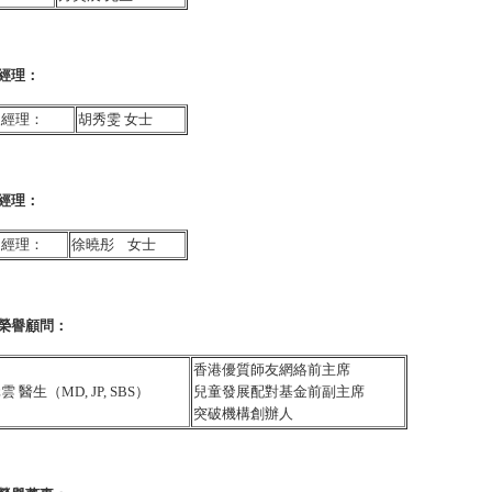
經理
：
級經理：
胡秀雯 女士
經理：
目經理：
徐曉彤
女士
榮譽顧問
：
香港優質師友網絡前主席
雲 醫生（MD, JP, SBS）
兒童發展配對基金前副主席
突破機構創辦人