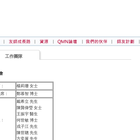
工作團隊
會
席：
楊莉珊 女士
主席：
鄭慕智 博士
戴希立 先生
陳龔偉瑩 女士
王振宇 醫生
員：
何世敏 博士
戎子江 先生
陳世聰 先生
方奕展 先生