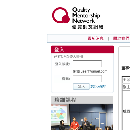
已有QMN登入賬號
董事
例如 user@gmail.com
主
忘記密碼?
副
成